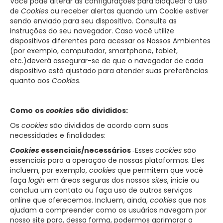
Você pode alterar as configurações para bloquear o uso
de
Cookies
ou receber alertas quando um Cookie estiver
sendo enviado para seu dispositivo. Consulte as
instruções do seu navegador. Caso você utilize
dispositivos diferentes para acessar os Nossos Ambientes
(por exemplo, computador, smartphone, tablet,
etc.)deverá assegurar-se de que o navegador de cada
dispositivo está ajustado para atender suas preferências
quanto aos
Cookies
.
Como
os
cookies
são
divididos:
Os
cookies
são divididos de acordo com suas
necessidades e finalidades:
Cookies
essenciais/necessários
‑Esses
cookies
são
essenciais para a operação de nossas plataformas. Eles
incluem, por exemplo,
cookies
que permitem que você
faça
login
em áreas seguras dos nossos
sites
, inicie ou
conclua um contato ou faça uso de outros serviços
online que oferecemos. Incluem, ainda,
cookies
que nos
ajudam a compreender como os usuários navegam por
nosso site para, dessa forma, podermos aprimorar a