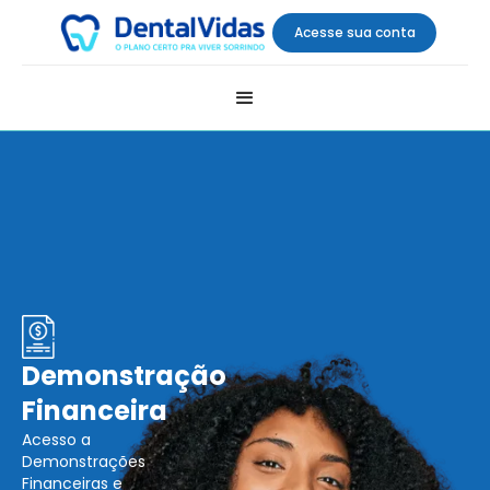
Acesse sua conta
Demonstração
Financeira
Acesso a
Demonstrações
Financeiras e